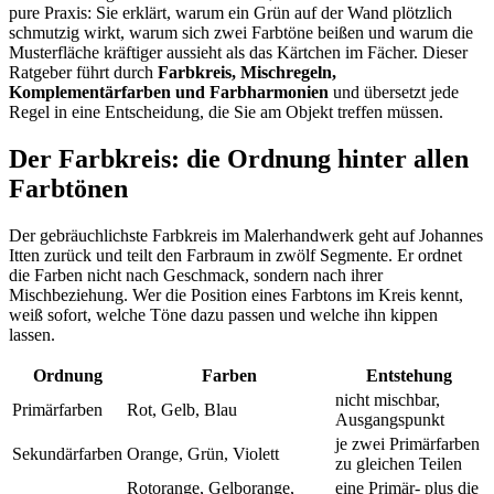
pure Praxis: Sie erklärt, warum ein Grün auf der Wand plötzlich
schmutzig wirkt, warum sich zwei Farbtöne beißen und warum die
Musterfläche kräftiger aussieht als das Kärtchen im Fächer. Dieser
Ratgeber führt durch
Farbkreis, Mischregeln,
Komplementärfarben und Farbharmonien
und übersetzt jede
Regel in eine Entscheidung, die Sie am Objekt treffen müssen.
Der Farbkreis: die Ordnung hinter allen
Farbtönen
Der gebräuchlichste Farbkreis im Malerhandwerk geht auf Johannes
Itten zurück und teilt den Farbraum in zwölf Segmente. Er ordnet
die Farben nicht nach Geschmack, sondern nach ihrer
Mischbeziehung. Wer die Position eines Farbtons im Kreis kennt,
weiß sofort, welche Töne dazu passen und welche ihn kippen
lassen.
Ordnung
Farben
Entstehung
nicht mischbar,
Primärfarben
Rot, Gelb, Blau
Ausgangspunkt
je zwei Primärfarben
Sekundärfarben
Orange, Grün, Violett
zu gleichen Teilen
Rotorange, Gelborange,
eine Primär- plus die