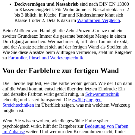
Deckvermögen und Nassabrieb
sind nach DIN EN 13300
in Klassen eingeteilt. Für Wohnräume ist Nassabriebklasse 2
bis 3 üblich, in Küche, Flur und Kinderzimmer lohnt sich
Klasse 1 oder 2. Details dazu im
Wandfarben-Vergleich
.
Beim Abtönen von Hand gilt die Zehn-Prozent-Grenze und ein
zweiter Grundsatz: Immer die gesamte benötigte Menge in einem
Durchgang anmischen. Wer nachmischt, trifft den Ton nicht exakt,
und der Ansatz zeichnet sich auf der fertigen Wand als Streifen ab.
Wie Sie diese Ansätze beim Auftragen vermeiden, steht im Ratgeber
zu
Farbroller, Pinsel und Werkzeugtechnik
.
Von der Farblehre zur fertigen Wand
Die Theorie legt fest, welche Farbe wohin gehört. Wie der Ton dann
auf die Wand kommt, entscheidet über den letzten Eindruck: Ein
und derselbe Farbton wirkt gerollt ruhig, in
Schwammtechnik
lebendig und lasiert transparent. Die
zwölf gängigen
Streichtechniken
im Überblick zeigen, was mit welchem Werkzeug
möglich ist.
Wenn Sie wissen wollen, wie die gewählte Farbe später
psychologisch wirkt, hilft der Ratgeber zur
Bedeutung von Farben
im Zuhause
weiter. Und wer nur den Kostenrahmen sucht, findet