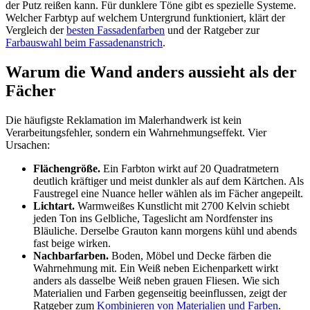
der Putz reißen kann. Für dunklere Töne gibt es spezielle Systeme.
Welcher Farbtyp auf welchem Untergrund funktioniert, klärt der
Vergleich der
besten Fassadenfarben
und der Ratgeber zur
Farbauswahl beim Fassadenanstrich
.
Warum die Wand anders aussieht als der
Fächer
Die häufigste Reklamation im Malerhandwerk ist kein
Verarbeitungsfehler, sondern ein Wahrnehmungseffekt. Vier
Ursachen:
Flächengröße.
Ein Farbton wirkt auf 20 Quadratmetern
deutlich kräftiger und meist dunkler als auf dem Kärtchen. Als
Faustregel eine Nuance heller wählen als im Fächer angepeilt.
Lichtart.
Warmweißes Kunstlicht mit 2700 Kelvin schiebt
jeden Ton ins Gelbliche, Tageslicht am Nordfenster ins
Bläuliche. Derselbe Grauton kann morgens kühl und abends
fast beige wirken.
Nachbarfarben.
Boden, Möbel und Decke färben die
Wahrnehmung mit. Ein Weiß neben Eichenparkett wirkt
anders als dasselbe Weiß neben grauen Fliesen. Wie sich
Materialien und Farben gegenseitig beeinflussen, zeigt der
Ratgeber zum
Kombinieren von Materialien und Farben
.