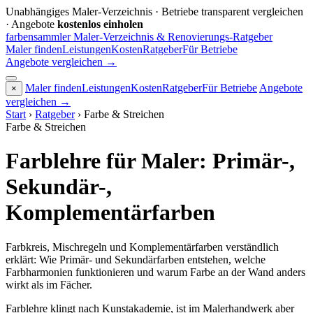
Unabhängiges Maler-Verzeichnis · Betriebe transparent vergleichen
· Angebote
kostenlos einholen
farbensammler
Maler-Verzeichnis & Renovierungs-Ratgeber
Maler finden
Leistungen
Kosten
Ratgeber
Für Betriebe
Angebote vergleichen
→
Maler finden
Leistungen
Kosten
Ratgeber
Für Betriebe
Angebote
×
vergleichen
→
Start
›
Ratgeber
›
Farbe & Streichen
Farbe & Streichen
Farblehre für Maler: Primär-,
Sekundär-,
Komplementärfarben
Farbkreis, Mischregeln und Komplementärfarben verständlich
erklärt: Wie Primär- und Sekundärfarben entstehen, welche
Farbharmonien funktionieren und warum Farbe an der Wand anders
wirkt als im Fächer.
Farblehre klingt nach Kunstakademie, ist im Malerhandwerk aber