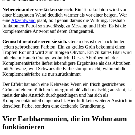
Nebeneinander verstärken sie sich.
Ein Terrakottaton wirkt vor
einer blaugrauen Wand deutlich wärmer als vor einer beigen. Wer
eine
Akzentwand
plant, holt genau daraus die Wirkung. Deshalb
funktioniert Petrol so zuverlässig zu Messing und Holz: Es ist die
komplementäre Antwort auf deren Orangeanteil.
Gemischt neutralisieren sie sich.
Genau das ist der Trick hinter
jedem gebrochenen Farbton. Ein zu grelles Grün bekommt einen
Tropfen Rot und wird zum ruhigen Olivton. Ein zu kaltes Blau wird
mit einem Hauch Orange wohnlich. Dieses Abtrüben mit der
Komplementärfarbe liefert lebendigere Ergebnisse als das Abtrüben
mit Schwarz, weil Schwarz die Farbe stumpf macht, während die
Komplementärfarbe sie nur zurücknimmt.
Der Effekt hat auch eine Kehrseite: Wenn ein frisch gestrichenes
Grün auf einem rötlichen Untergrund plötzlich matschig aussieht, ist
meist der alte Anstrich durchgeschlagen und hat sich als
Komplementäranteil eingemischt. Hier hilft kein weiterer Anstrich in
derselben Farbe, sondern eine deckende Grundierung.
Vier Farbharmonien, die im Wohnraum
funktionieren