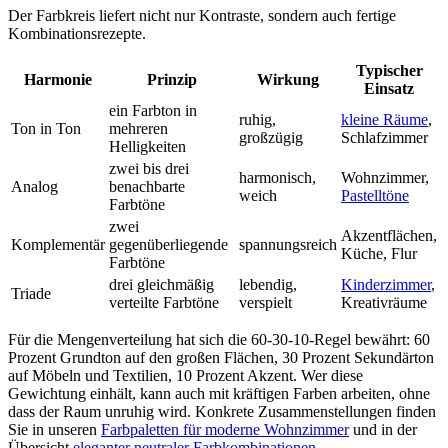
Der Farbkreis liefert nicht nur Kontraste, sondern auch fertige
Kombinationsrezepte.
Typischer
Harmonie
Prinzip
Wirkung
Einsatz
ein Farbton in
ruhig,
kleine Räume
,
Ton in Ton
mehreren
großzügig
Schlafzimmer
Helligkeiten
zwei bis drei
harmonisch,
Wohnzimmer,
Analog
benachbarte
weich
Pastelltöne
Farbtöne
zwei
Akzentflächen,
Komplementär
gegenüberliegende
spannungsreich
Küche, Flur
Farbtöne
drei gleichmäßig
lebendig,
Kinderzimmer
,
Triade
verteilte Farbtöne
verspielt
Kreativräume
Für die Mengenverteilung hat sich die 60-30-10-Regel bewährt: 60
Prozent Grundton auf den großen Flächen, 30 Prozent Sekundärton
auf Möbeln und Textilien, 10 Prozent Akzent. Wer diese
Gewichtung einhält, kann auch mit kräftigen Farben arbeiten, ohne
dass der Raum unruhig wird. Konkrete Zusammenstellungen finden
Sie in unseren
Farbpaletten für moderne Wohnzimmer
und in der
Übersicht
eleganter neutraler Farbkombinationen
.