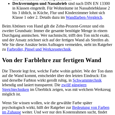
Deckvermögen und Nassabrieb
sind nach DIN EN 13300
in Klassen eingeteilt. Für Wohnräume ist Nassabriebklasse 2
bis 3 üblich, in Küche, Flur und Kinderzimmer lohnt sich
Klasse 1 oder 2. Details dazu im
Wandfarben-Vergleich
.
Beim Abtönen von Hand gilt die Zehn-Prozent-Grenze und ein
zweiter Grundsatz: Immer die gesamte benötigte Menge in einem
Durchgang anmischen. Wer nachmischt, trifft den Ton nicht exakt,
und der Ansatz zeichnet sich auf der fertigen Wand als Streifen ab.
Wie Sie diese Ansätze beim Auftragen vermeiden, steht im Ratgeber
zu
Farbroller, Pinsel und Werkzeugtechnik
.
Von der Farblehre zur fertigen Wand
Die Theorie legt fest, welche Farbe wohin gehört. Wie der Ton dann
auf die Wand kommt, entscheidet über den letzten Eindruck: Ein
und derselbe Farbton wirkt gerollt ruhig, in
Schwammtechnik
lebendig und lasiert transparent. Die
zwölf gängigen
Streichtechniken
im Überblick zeigen, was mit welchem Werkzeug
möglich ist.
Wenn Sie wissen wollen, wie die gewählte Farbe später
psychologisch wirkt, hilft der Ratgeber zur
Bedeutung von Farben
im Zuhause
weiter. Und wer nur den Kostenrahmen sucht, findet