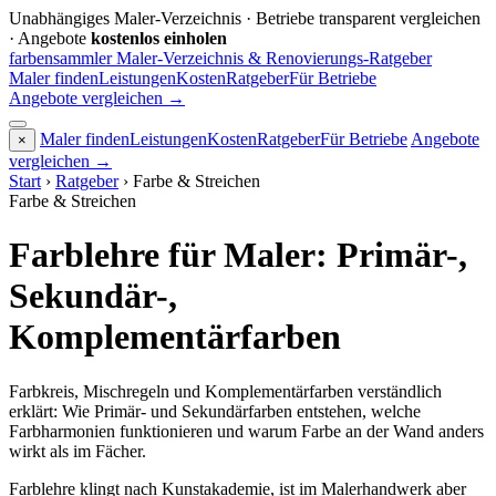
Unabhängiges Maler-Verzeichnis · Betriebe transparent vergleichen
· Angebote
kostenlos einholen
farbensammler
Maler-Verzeichnis & Renovierungs-Ratgeber
Maler finden
Leistungen
Kosten
Ratgeber
Für Betriebe
Angebote vergleichen
→
Maler finden
Leistungen
Kosten
Ratgeber
Für Betriebe
Angebote
×
vergleichen
→
Start
›
Ratgeber
›
Farbe & Streichen
Farbe & Streichen
Farblehre für Maler: Primär-,
Sekundär-,
Komplementärfarben
Farbkreis, Mischregeln und Komplementärfarben verständlich
erklärt: Wie Primär- und Sekundärfarben entstehen, welche
Farbharmonien funktionieren und warum Farbe an der Wand anders
wirkt als im Fächer.
Farblehre klingt nach Kunstakademie, ist im Malerhandwerk aber