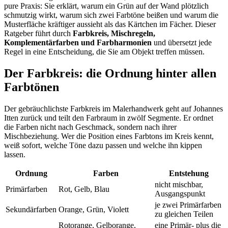
pure Praxis: Sie erklärt, warum ein Grün auf der Wand plötzlich
schmutzig wirkt, warum sich zwei Farbtöne beißen und warum die
Musterfläche kräftiger aussieht als das Kärtchen im Fächer. Dieser
Ratgeber führt durch
Farbkreis, Mischregeln,
Komplementärfarben und Farbharmonien
und übersetzt jede
Regel in eine Entscheidung, die Sie am Objekt treffen müssen.
Der Farbkreis: die Ordnung hinter allen
Farbtönen
Der gebräuchlichste Farbkreis im Malerhandwerk geht auf Johannes
Itten zurück und teilt den Farbraum in zwölf Segmente. Er ordnet
die Farben nicht nach Geschmack, sondern nach ihrer
Mischbeziehung. Wer die Position eines Farbtons im Kreis kennt,
weiß sofort, welche Töne dazu passen und welche ihn kippen
lassen.
Ordnung
Farben
Entstehung
nicht mischbar,
Primärfarben
Rot, Gelb, Blau
Ausgangspunkt
je zwei Primärfarben
Sekundärfarben
Orange, Grün, Violett
zu gleichen Teilen
Rotorange, Gelborange,
eine Primär- plus die