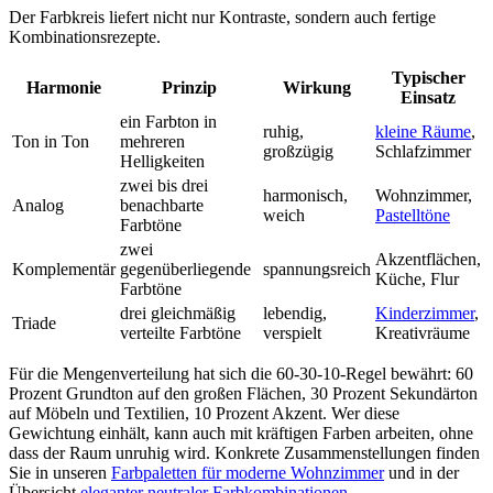
Der Farbkreis liefert nicht nur Kontraste, sondern auch fertige
Kombinationsrezepte.
Typischer
Harmonie
Prinzip
Wirkung
Einsatz
ein Farbton in
ruhig,
kleine Räume
,
Ton in Ton
mehreren
großzügig
Schlafzimmer
Helligkeiten
zwei bis drei
harmonisch,
Wohnzimmer,
Analog
benachbarte
weich
Pastelltöne
Farbtöne
zwei
Akzentflächen,
Komplementär
gegenüberliegende
spannungsreich
Küche, Flur
Farbtöne
drei gleichmäßig
lebendig,
Kinderzimmer
,
Triade
verteilte Farbtöne
verspielt
Kreativräume
Für die Mengenverteilung hat sich die 60-30-10-Regel bewährt: 60
Prozent Grundton auf den großen Flächen, 30 Prozent Sekundärton
auf Möbeln und Textilien, 10 Prozent Akzent. Wer diese
Gewichtung einhält, kann auch mit kräftigen Farben arbeiten, ohne
dass der Raum unruhig wird. Konkrete Zusammenstellungen finden
Sie in unseren
Farbpaletten für moderne Wohnzimmer
und in der
Übersicht
eleganter neutraler Farbkombinationen
.