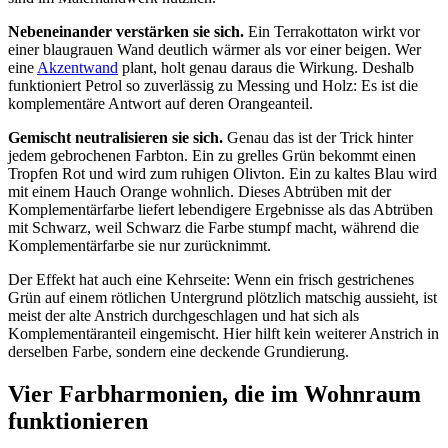
Nebeneinander verstärken sie sich.
Ein Terrakottaton wirkt vor
einer blaugrauen Wand deutlich wärmer als vor einer beigen. Wer
eine
Akzentwand
plant, holt genau daraus die Wirkung. Deshalb
funktioniert Petrol so zuverlässig zu Messing und Holz: Es ist die
komplementäre Antwort auf deren Orangeanteil.
Gemischt neutralisieren sie sich.
Genau das ist der Trick hinter
jedem gebrochenen Farbton. Ein zu grelles Grün bekommt einen
Tropfen Rot und wird zum ruhigen Olivton. Ein zu kaltes Blau wird
mit einem Hauch Orange wohnlich. Dieses Abtrüben mit der
Komplementärfarbe liefert lebendigere Ergebnisse als das Abtrüben
mit Schwarz, weil Schwarz die Farbe stumpf macht, während die
Komplementärfarbe sie nur zurücknimmt.
Der Effekt hat auch eine Kehrseite: Wenn ein frisch gestrichenes
Grün auf einem rötlichen Untergrund plötzlich matschig aussieht, ist
meist der alte Anstrich durchgeschlagen und hat sich als
Komplementäranteil eingemischt. Hier hilft kein weiterer Anstrich in
derselben Farbe, sondern eine deckende Grundierung.
Vier Farbharmonien, die im Wohnraum
funktionieren