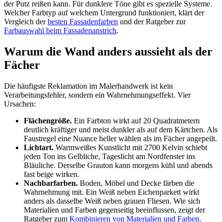
der Putz reißen kann. Für dunklere Töne gibt es spezielle Systeme.
Welcher Farbtyp auf welchem Untergrund funktioniert, klärt der
Vergleich der
besten Fassadenfarben
und der Ratgeber zur
Farbauswahl beim Fassadenanstrich
.
Warum die Wand anders aussieht als der
Fächer
Die häufigste Reklamation im Malerhandwerk ist kein
Verarbeitungsfehler, sondern ein Wahrnehmungseffekt. Vier
Ursachen:
Flächengröße.
Ein Farbton wirkt auf 20 Quadratmetern
deutlich kräftiger und meist dunkler als auf dem Kärtchen. Als
Faustregel eine Nuance heller wählen als im Fächer angepeilt.
Lichtart.
Warmweißes Kunstlicht mit 2700 Kelvin schiebt
jeden Ton ins Gelbliche, Tageslicht am Nordfenster ins
Bläuliche. Derselbe Grauton kann morgens kühl und abends
fast beige wirken.
Nachbarfarben.
Boden, Möbel und Decke färben die
Wahrnehmung mit. Ein Weiß neben Eichenparkett wirkt
anders als dasselbe Weiß neben grauen Fliesen. Wie sich
Materialien und Farben gegenseitig beeinflussen, zeigt der
Ratgeber zum
Kombinieren von Materialien und Farben
.